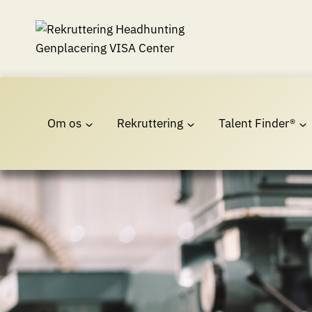
Fortsæt
til
indhold
Om os
Rekruttering
Talent Finder®