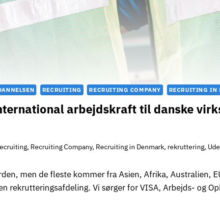
DANNELSEN
RECRUITING
RECRUITING COMPANY
RECRUITING IN
nternational arbejdskraft til danske v
ecruiting
,
Recruiting Company
,
Recruiting in Denmark
,
rekruttering
,
Ude
 verden, men de fleste kommer fra Asien, Afrika, Australien,
ekrutteringsafdeling. Vi sørger for VISA, Arbejds- og Opho