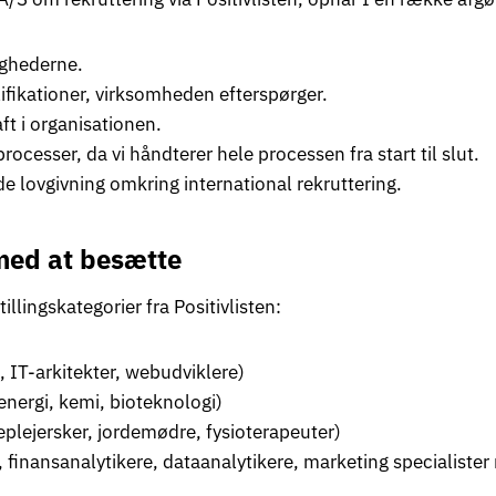
ighederne.
lifikationer, virksomheden efterspørger.
aft i organisationen.
cesser, da vi håndterer hele processen fra start til slut.
lovgivning omkring international rekruttering.
 med at besætte
llingskategorier fra Positivlisten:
 IT-arkitekter, webudviklere)
 energi, kemi, bioteknologi)
plejersker, jordemødre, fysioterapeuter)
, finansanalytikere, dataanalytikere, marketing specialiste