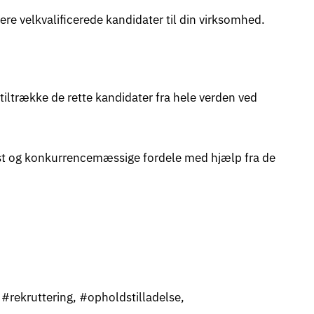
ere velkvalificerede kandidater til din virksomhed.
iltrække de rette kandidater fra hele verden ved
vækst og konkurrencemæssige fordele med hjælp fra de
#rekruttering, #opholdstilladelse,