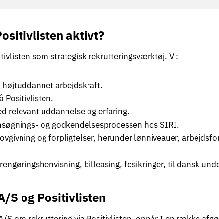
sitivlisten aktivt?
ivlisten som strategisk rekrutteringsværktøj. Vi:
 højtuddannet arbejdskraft.
 Positivlisten.
ed relevant uddannelse og erfaring.
nsøgnings- og godkendelsesprocessen hos SIRI.
vgivning og forpligtelser, herunder lønniveauer, arbejdsfo
rengøringshenvisning, billeasing, fosikringer, til dansk und
A/S og Positivlisten
S om rekruttering via Positivlisten, opnår I en række afgø