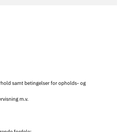
rhold samt betingelser for opholds- og
ervisning m.v.
rende fordele: