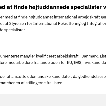
 at finde højtuddannede specialister vi
r med at finde højtuddannet international arbejdskraft gen
ivet af Styrelsen for International Rekruttering og Integrat
e specialister.
umenteret mangler kvalificeret arbejdskraft i Danmark. List
uttere medarbejdere fra lande uden for EU/EØS, hvis kandidat
omheder at ansætte udenlandske kandidater, da godkendels
matcher en af stillingerne fra listen.