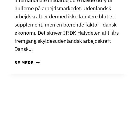
internationale medarbejdere havde udfyldt
hullerne på arbejdsmarkedet. Udenlandsk
arbejdskraft er dermed ikke længere blot et
supplement, men en bærende faktor i dansk
økonomi. Det skriver JP.DK Halvdelen af ti års
fremgang skyldesudenlandsk arbejdskraft
Dansk…
U
SE MERE
D
E
N
L
A
N
D
S
K
A
R