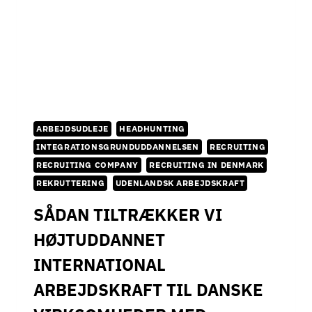
U
R
N
O
E
G
R
U
D
E
N
L
ARBEJDSUDLEJE
HEADHUNTING
A
N
INTEGRATIONSGRUNDUDDANNELSEN
RECRUITING
D
RECRUITING COMPANY
RECRUITING IN DENMARK
S
REKRUTTERING
UDENLANDSK ARBEJDSKRAFT
K
A
SÅDAN TILTRÆKKER VI
R
B
HØJTUDDANNET
E
INTERNATIONAL
J
D
ARBEJDSKRAFT TIL DANSKE
S
K