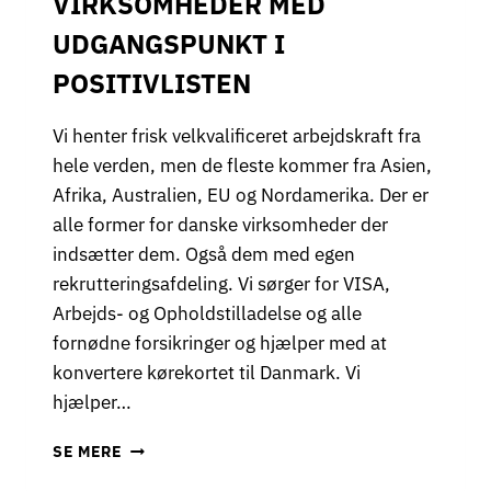
VIRKSOMHEDER MED
R
UDGANGSPUNKT I
A
F
POSITIVLISTEN
T
Vi henter frisk velkvalificeret arbejdskraft fra
hele verden, men de fleste kommer fra Asien,
Afrika, Australien, EU og Nordamerika. Der er
alle former for danske virksomheder der
indsætter dem. Også dem med egen
rekrutteringsafdeling. Vi sørger for VISA,
Arbejds- og Opholdstilladelse og alle
fornødne forsikringer og hjælper med at
konvertere kørekortet til Danmark. Vi
hjælper…
S
SE MERE
Å