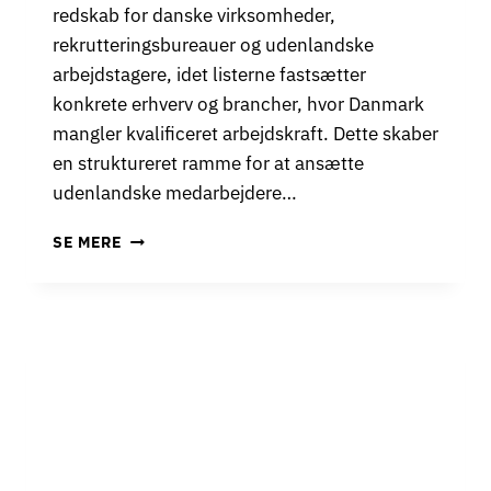
F
redskab for danske virksomheder,
T
rekrutteringsbureauer og udenlandske
I
G
arbejdstagere, idet listerne fastsætter
E
konkrete erhverv og brancher, hvor Danmark
L
mangler kvalificeret arbejdskraft. Dette skaber
S
en struktureret ramme for at ansætte
E
N
udenlandske medarbejdere…
I
2
P
SE MERE
1
O
D
S
A
I
N
T
S
I
K
V
E
L
K
I
O
S
M
T
M
E