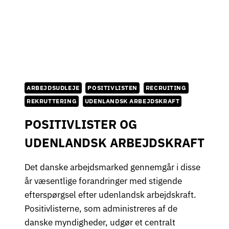
B
E
J
D
S
K
R
A
ARBEJDSUDLEJE
POSITIVLISTEN
RECRUITING
F
T
REKRUTTERING
UDENLANDSK ARBEJDSKRAFT
R
POSITIVLISTER OG
E
D
UDENLANDSK ARBEJDSKRAFT
D
E
R
Det danske arbejdsmarked gennemgår i disse
B
år væsentlige forandringer med stigende
E
efterspørgsel efter udenlandsk arbejdskraft.
S
Positivlisterne, som administreres af de
K
Æ
danske myndigheder, udgør et centralt