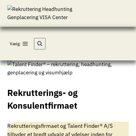
Fortsæt
til
indhold
Vælg:
Rekrutterings- og
Konsulentfirmaet
Rekrutteringsfirmaet og Talent Finder® A/S
tilbyder et bredt udvalg af ydelser inden for