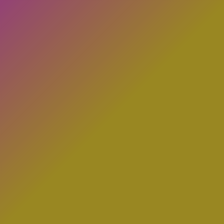
Ring og hør mere
CxO
mellemledere og
medarbejdere,
virksomhed for
personale i andre
genplacere
er specialister i at