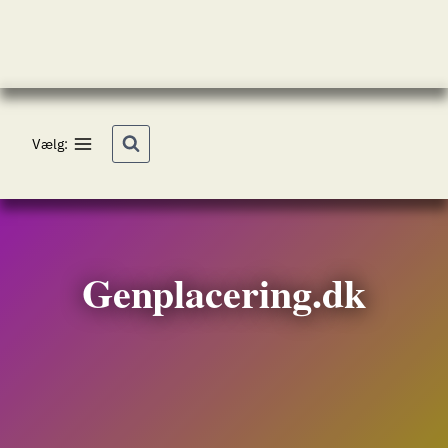
Fortsæt
til
indhold
Vælg:
Genplacering.dk