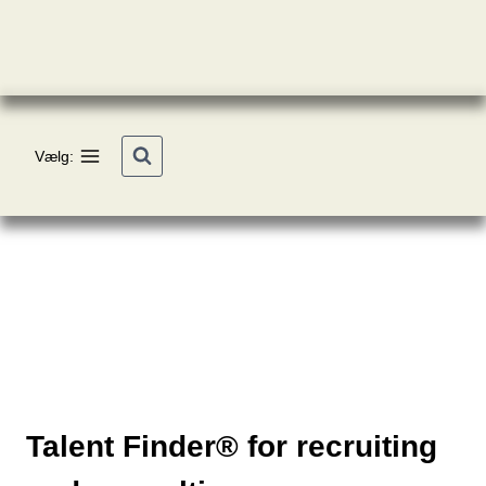
Fortsæt
til
indhold
Vælg:
Talent Finder® for recruiting