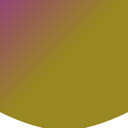
Ring og hør mere
tidszoner,”
medarbejdere i alle
Table og AIAUDIT for
COWORK, Round
samarbejde på med
“En helt ny måde at