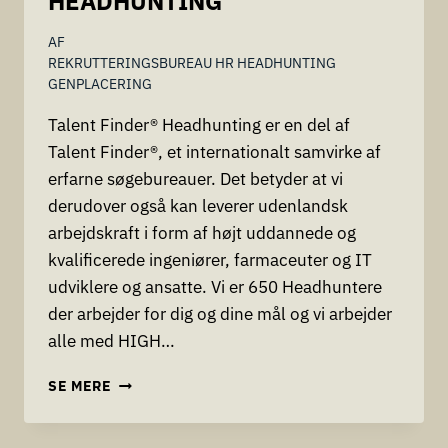
HEADHUNTING
CHEFER
TIL
AF
HENHOLDSVIS
REKRUTTERINGSBUREAU HR HEADHUNTING
AARHUS,
GENPLACERING
AALBORG
OG
Talent Finder® Headhunting er en del af
TÅSTRUP
Talent Finder®, et internationalt samvirke af
erfarne søgebureauer. Det betyder at vi
derudover også kan leverer udenlandsk
arbejdskraft i form af højt uddannede og
kvalificerede ingeniører, farmaceuter og IT
udviklere og ansatte. Vi er 650 Headhuntere
der arbejder for dig og dine mål og vi arbejder
alle med HIGH…
TALENTFINDER®
SE MERE
HEADHUNTING
RECRUITINGTALENTFINDER®
HEADHUNTING