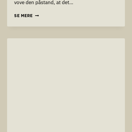
vove den påstand, at det…
MANGEL
SE MERE
PÅ
ARBEJDSKRAFT
GØR
AT
MANGE
REKRUTTERINGSFIRMAER
MELDER
UDSOLGT,
MEN
IKKE
OS