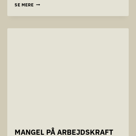
SÅDAN
SE MERE
TILTRÆKKER
VI
HØJTUDDANNET
INTERNATIONAL
ARBEJDSKRAFT
TIL
DANSKE
VIRKSOMHEDER
MED
UDGANGSPUNKT
I
POSITIVLISTEN
MANGEL PÅ ARBEJDSKRAFT