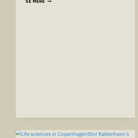
SE MERE
100%
ANONYMITET
SIKRER
AT
DU
KAN
PLEJE
DIN
KARRIERE
OG
FÅ
TILBUD
MENS
DU
ER
I
ARBEJDE