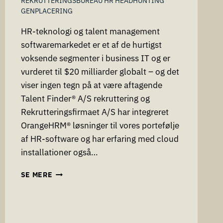
REKRUTTERINGSBUREAU HR HEADHUNTING
GENPLACERING
HR-teknologi og talent management
softwaremarkedet er et af de hurtigst
voksende segmenter i business IT og er
vurderet til $20 milliarder globalt – og det
viser ingen tegn på at være aftagende
Talent Finder® A/S rekruttering og
Rekrutteringsfirmaet A/S har integreret
OrangeHRM® løsninger til vores portefølje
af HR-software og har erfaring med cloud
installationer også…
VERDENS
SE MERE
FØRENDE
HR
SOFTWARE
INTEGRERES