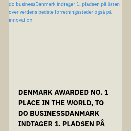
BETTER
EMPLOYEES…
TALENT
FINDER®
FOR
FLERE
FACILITETER
OG
BEDRE
MEDARBEJDERE…
DENMARK AWARDED NO. 1
PLACE IN THE WORLD, TO
DO BUSINESSDANMARK
INDTAGER 1. PLADSEN PÅ