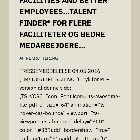
FACILITIES AND BETTER
EMPLOYEES…TALENT
FINDER® FOR FLERE
FACILITETER OG BEDRE
MEDARBEJDERE…
AF
REKRUTTERING
PRESSEMEDDELELSE 04.05.2016
(HR/JOB/LIFE SCIENCE) Tryk for PDF
version af denne side:
[TS_VCSC_Icon_Font icon=”ts-awesome-
file-pdf-o” size=”64″ animation=”ts-
hover-css-bounce” viewport=”ts-
viewport-css-bounce” delay=”300″
color=”#3396dd” bordershow=”true”
paddingtop=”5″ paddingbottom=”5″