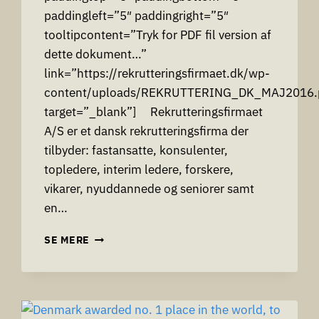
paddingleft=”5″ paddingright=”5″
tooltipcontent=”Tryk for PDF fil version af
dette dokument…”
link=”https://rekrutteringsfirmaet.dk/wp-
content/uploads/REKRUTTERING_DK_MAJ2016.
target=”_blank”] Rekrutteringsfirmaet
A/S er et dansk rekrutteringsfirma der
tilbyder: fastansatte, konsulenter,
topledere, interim ledere, forskere,
vikarer, nyuddannede og seniorer samt
en…
TALENT
SE MERE
FINDER®
FOR
MORE
FACILITIES
AND