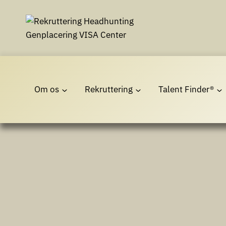
Fortsæt
til
indhold
Om os
Rekruttering
Talent Finder®