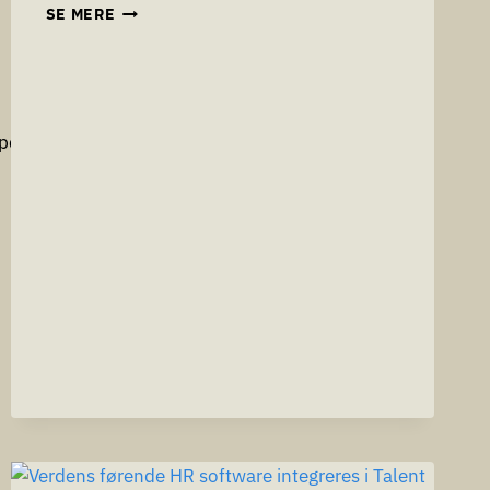
LAVSPÆNDINGSDIREKTIVET
SE MERE
2016
(IKRAFTTRÆDELSE
ER
20.04.2016)
pdf”