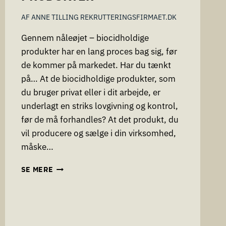
AF
ANNE TILLING REKRUTTERINGSFIRMAET.DK
Gennem nåleøjet – biocidholdige
produkter har en lang proces bag sig, før
de kommer på markedet. Har du tænkt
på… At de biocidholdige produkter, som
du bruger privat eller i dit arbejde, er
underlagt en striks lovgivning og kontrol,
før de må forhandles? At det produkt, du
vil producere og sælge i din virksomhed,
måske…
GENNEM
SE MERE
NÅLEØJET
–
BIOCIDHOLDIGE
PRODUKTER