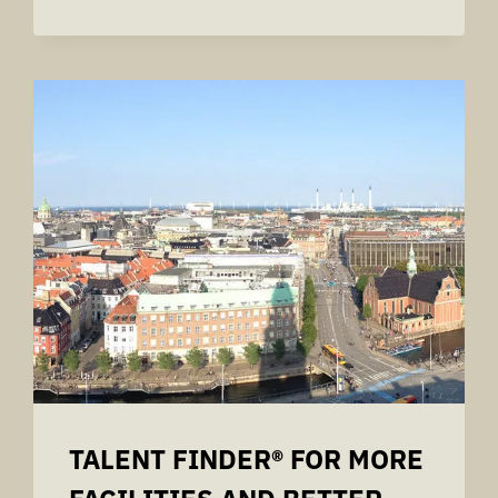
PERSONDATALOVGIVNINGEN
PRIVATLIVSPOLITIK
(OPDATERING)GDPR
PRIVACY
POLICY
(UPDATE)
TALENT FINDER® FOR MORE