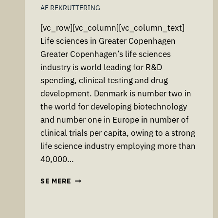
AF
REKRUTTERING
[vc_row][vc_column][vc_column_text]
Life sciences in Greater Copenhagen
Greater Copenhagen’s life sciences
industry is world leading for R&D
spending, clinical testing and drug
development. Denmark is number two in
the world for developing biotechnology
and number one in Europe in number of
clinical trials per capita, owing to a strong
life science industry employing more than
40,000…
LIFE
SE MERE
SCIENCES
IN
COPENHAGENSTOR