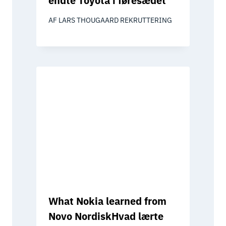
endte Toyota i føresædet
AF
LARS THOUGAARD REKRUTTERING
What Nokia learned from
Novo NordiskHvad lærte