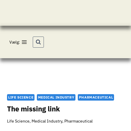
Fortsæt
til
indhold
Vælg:
LIFE SCIENCE
MEDICAL INDUSTRY
PHARMACEUTICAL
The missing link
Life Science
,
Medical Industry
,
Pharmaceutical