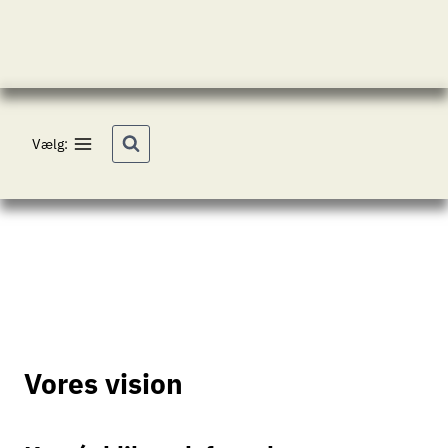
Fortsæt
til
indhold
Vælg:
Vores vision