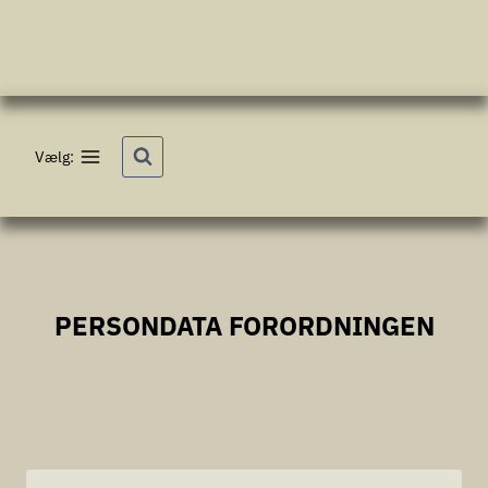
Fortsæt
til
indhold
Vælg:
PERSONDATA FORORDNINGEN