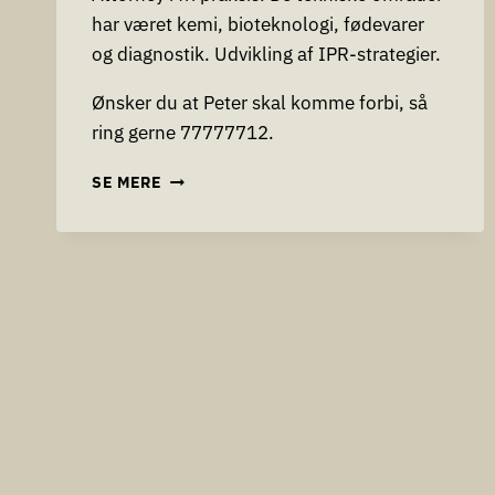
har været kemi, bioteknologi, fødevarer
og diagnostik. Udvikling af IPR-strategier.
Ønsker du at Peter skal komme forbi, så
ring gerne 77777712.
TIL
SE MERE
STYRKELSEN
AF
VOR
PATENTAFDELING
HOS
TALENT
FINDER
A/S
TILTRÆDER
PATENTADVOKAT,
PHD,
PETER
ELSNER