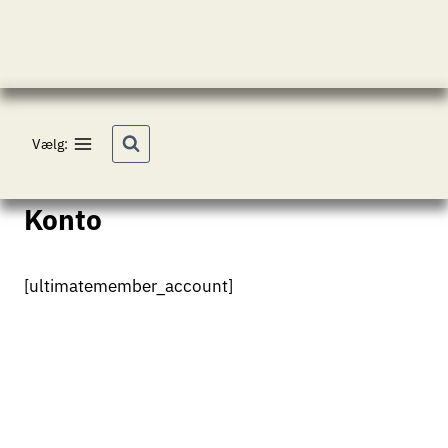
Fortsæt
til
indhold
Vælg:
Konto
[ultimatemember_account]